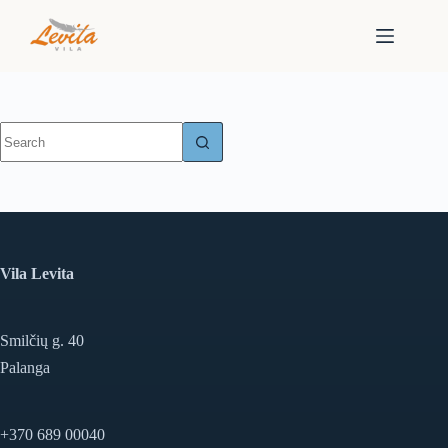
Skip
to
content
No
results
Vila Levita
Smilčių g. 40
Palanga
+370 689 00040