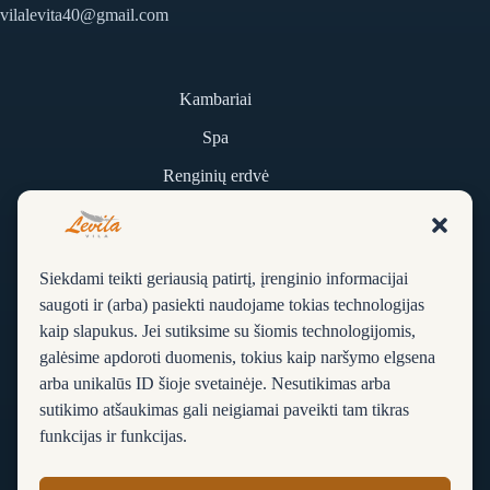
vilalevita40@gmail.com
Kambariai
Spa
Renginių erdvė
Kontaktai
Siekdami teikti geriausią patirtį, įrenginio informacijai
D. U. K.
saugoti ir (arba) pasiekti naudojame tokias technologijas
kaip slapukus. Jei sutiksime su šiomis technologijomis,
Apie vilą
galėsime apdoroti duomenis, tokius kaip naršymo elgsena
Rezervacija
arba unikalūs ID šioje svetainėje. Nesutikimas arba
sutikimo atšaukimas gali neigiamai paveikti tam tikras
Sąlygos ir taisyklės
funkcijas ir funkcijas.
Privatumo ir slapukų politika