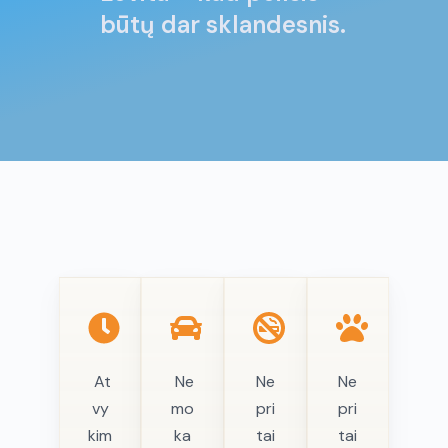
būtų dar sklandesnis.
At
Ne
Ne
Ne
vy
mo
pri
pri
kim
ka
tai
tai