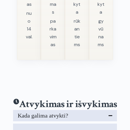
as
ma
kyt
kyt
s
a
a
nu
o
pa
rūk
gy
14
rka
an
vū
val.
vim
tie
na
as
ms
ms
Atvykimas ir išvykimas
Kada galima atvykti?