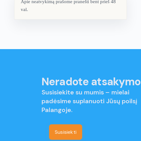
Apie neatvykimą prašome pranešti bent prieš 48
val.
Neradote atsakymo
Susisiekite su mumis – mielai
padėsime suplanuoti Jūsų poilsį
Palangoje.
Susisiekti